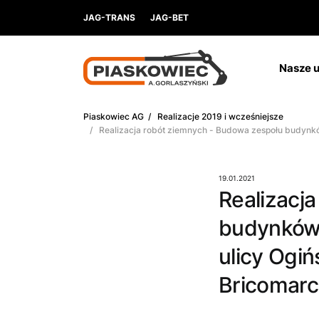
JAG-TRANS
JAG-BET
Nasze u
Piaskowiec AG
/
Realizacje 2019 i wcześniejsze
/ Realizacja robót ziemnych - Budowa zespołu budynków
19.01.2021
Realizacj
budynków 
ulicy Ogi
Bricomarc