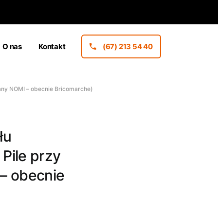
O nas
Kontakt
(67) 213 54 40
any NOMI – obecnie Bricomarche)
łu
Pile przy
– obecnie