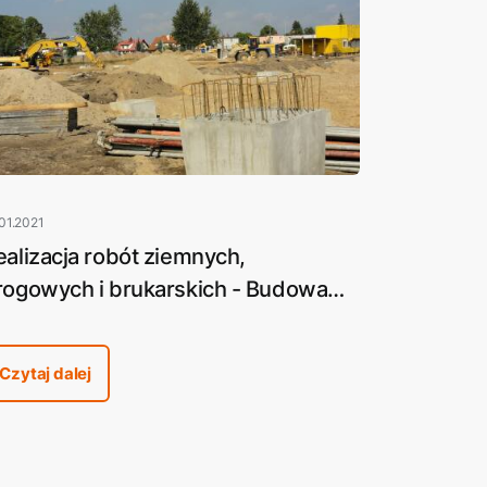
01.2021
ealizacja robót ziemnych,
rogowych i brukarskich - Budowa
udynku handlowo-usługowego
raktiker (obecnie Leroy Merlin) w
Czytaj dalej
le