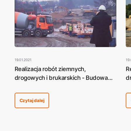
19.01.2021
19.
a
Realizacja robót ziemnych,
R
drogowych i brukarskich - Budowa
d
e
Mostów Królewskich w Pile
b
P
Czytaj dalej
Pi