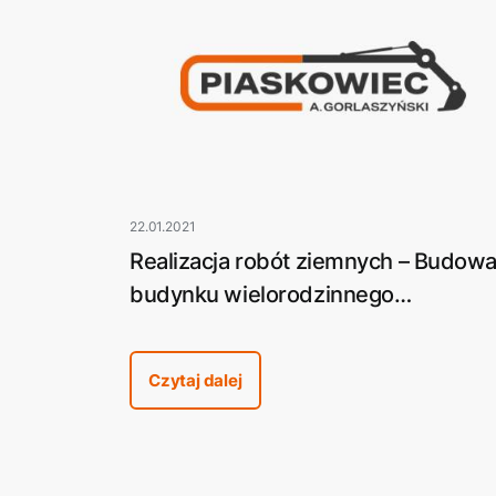
22.01.2021
Realizacja robót ziemnych – Budow
budynku wielorodzinnego
mieszkalno-usługowego Onyx w Pil
przy ulicy Promiennej
Czytaj dalej