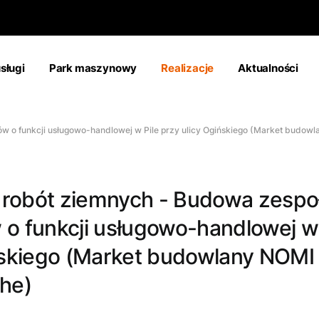
sługi
Park maszynowy
Realizacje
Aktualności
 o funkcji usługowo-handlowej w Pile przy ulicy Ogińskiego (Market budowl
a robót ziemnych - Budowa zespo
o funkcji usługowo-handlowej w 
ńskiego (Market budowlany NOMI 
he)