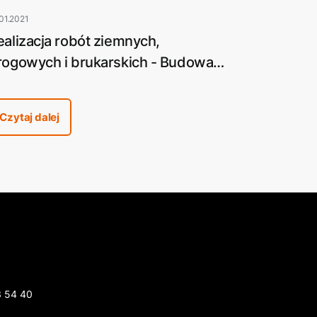
01.2021
ealizacja robót ziemnych,
rogowych i brukarskich - Budowa
ostów Królewskich w Pile
Czytaj dalej
3 54 40