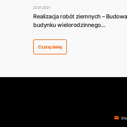
22.01.2021
Realizacja robót ziemnych – Budow
budynku wielorodzinnego
mieszkalno-usługowego Onyx w Pil
przy ulicy Promiennej
Czytaj dalej
biu