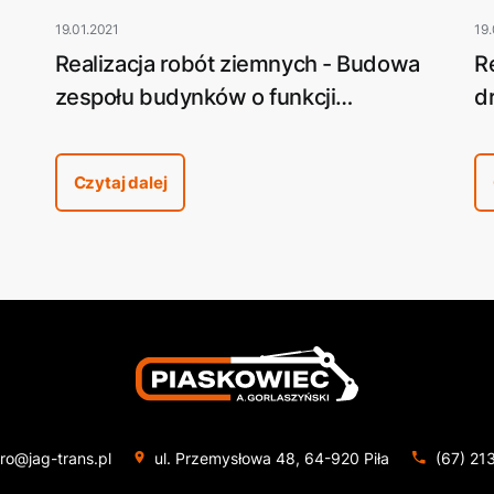
19.01.2021
19.
a
Realizacja robót ziemnych - Budowa
R
zespołu budynków o funkcji
d
e
usługowo-handlowej w Pile przy ulicy
M
Ogińskiego (Market budowlany NOMI
Czytaj dalej
– obecnie Bricomarche)
ro@jag-trans.pl
ul. Przemysłowa 48, 64-920 Piła
(67) 21