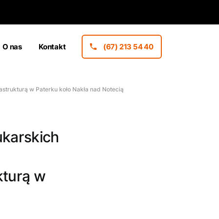
O nas
Kontakt
(67) 213 54 40
strukturą w Paterku koło Nakła nad Notecią
ukarskich
kturą w