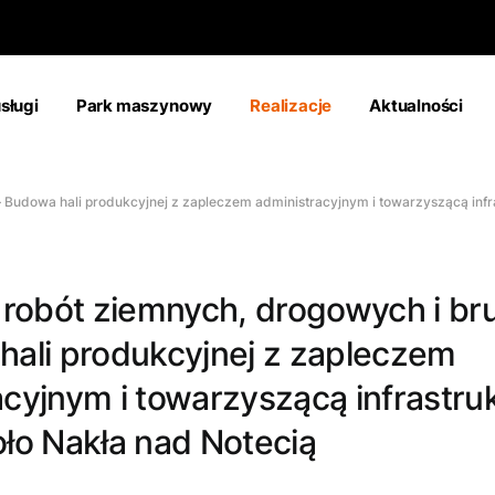
sługi
Park maszynowy
Realizacje
Aktualności
 Budowa hali produkcyjnej z zapleczem administracyjnym i towarzyszącą infra
a robót ziemnych, drogowych i br
hali produkcyjnej z zapleczem
acyjnym i towarzyszącą infrastru
oło Nakła nad Notecią