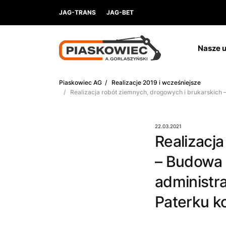
JAG-TRANS
JAG-BET
Nasze u
Piaskowiec AG
/
Realizacje 2019 i wcześniejsze
/ Realizacja robót ziemnych, drogowych i brukarskich –
22.03.2021
Realizacj
– Budowa 
administr
Paterku k