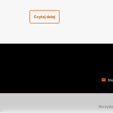
mieszkalno-usługowego Onyx w Pil
przy ulicy Promiennej
Czytaj dalej
biu
Korzysta