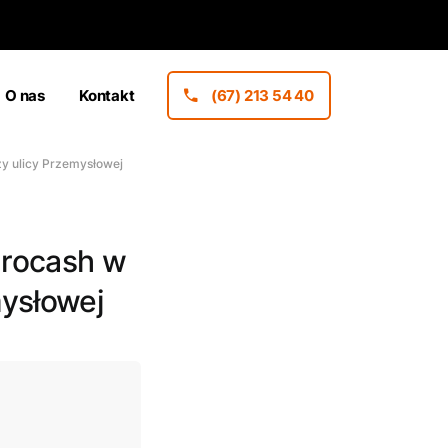
O nas
Kontakt
(67) 213 54 40
y ulicy Przemysłowej
urocash w
mysłowej