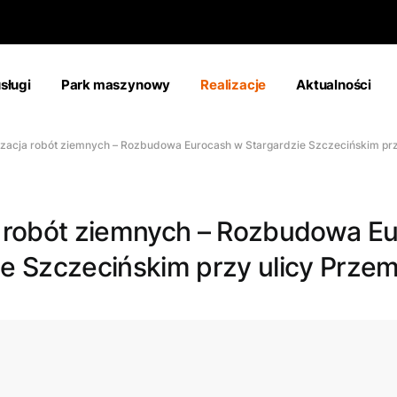
sługi
Park maszynowy
Realizacje
Aktualności
zacja robót ziemnych – Rozbudowa Eurocash w Stargardzie Szczecińskim prz
a robót ziemnych – Rozbudowa E
ie Szczecińskim przy ulicy Prze