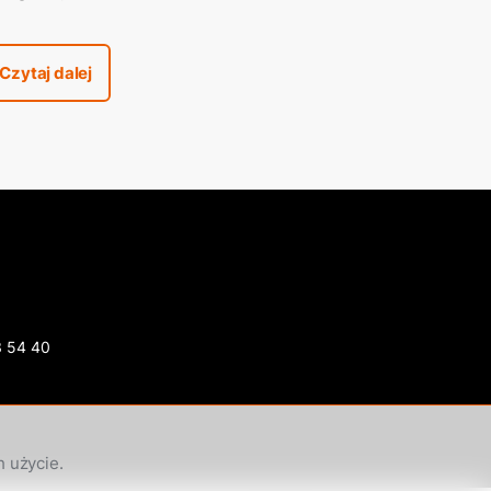
ostów Królewskich w Pile
Czytaj dalej
3 54 40
h użycie.