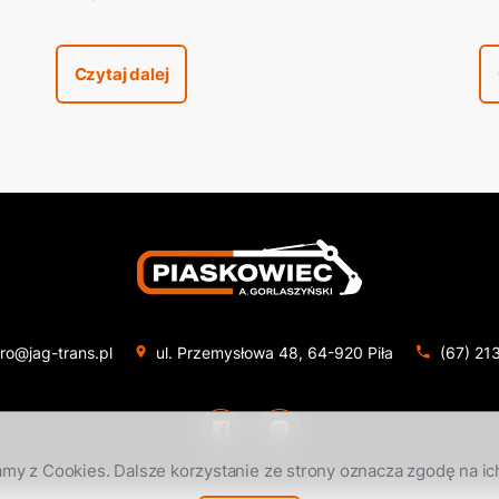
e
usługowo-handlowej w Pile przy ulicy
M
Ogińskiego (Market budowlany NOMI
Czytaj dalej
– obecnie Bricomarche)
ro@jag-trans.pl
ul. Przemysłowa 48, 64-920 Piła
(67) 21
my z Cookies. Dalsze korzystanie ze strony oznacza zgodę na ic