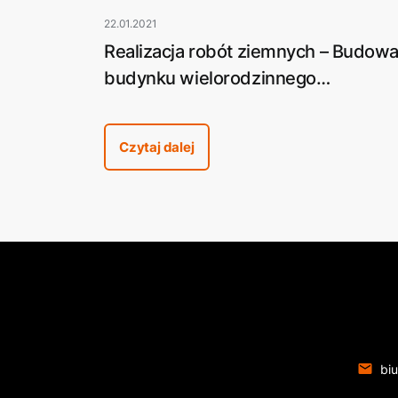
22.01.2021
Realizacja robót ziemnych – Budow
budynku wielorodzinnego
mieszkalno-usługowego Onyx w Pil
przy ulicy Promiennej
Czytaj dalej
biu