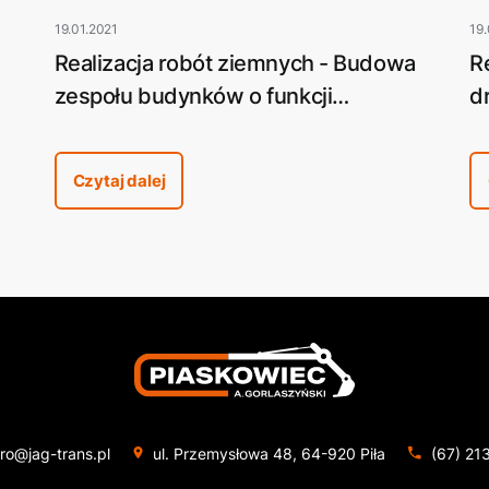
19.01.2021
19.
a
Realizacja robót ziemnych - Budowa
R
zespołu budynków o funkcji
d
e
usługowo-handlowej w Pile przy ulicy
M
Ogińskiego (Market budowlany NOMI
Czytaj dalej
– obecnie Bricomarche)
ro@jag-trans.pl
ul. Przemysłowa 48, 64-920 Piła
(67) 21