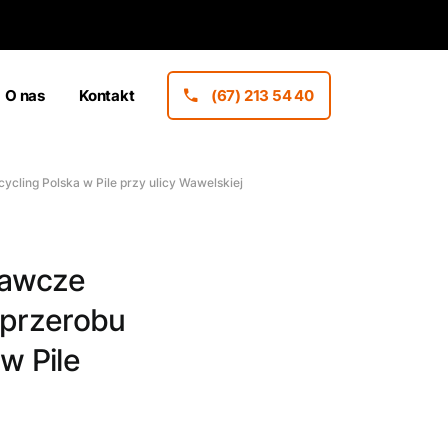
O nas
Kontakt
(67) 213 54 40
cling Polska w Pile przy ulicy Wawelskiej
rawcze
 przerobu
w Pile