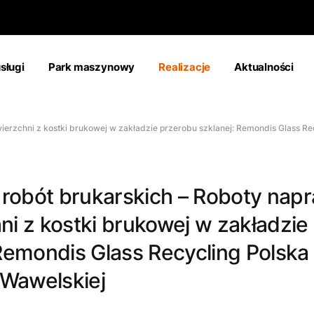
sługi
Park maszynowy
Realizacje
Aktualności
rzchni z kostki brukowej w zakładzie przerobu szklanej: Remondis Glass Recy
a robót brukarskich – Roboty nap
ni z kostki brukowej w zakładzie
Remondis Glass Recycling Polska 
 Wawelskiej