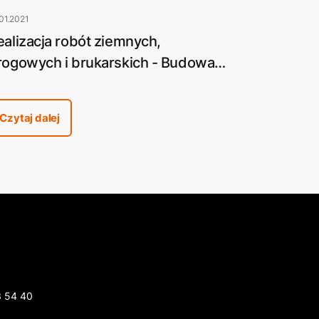
01.2021
ealizacja robót ziemnych,
rogowych i brukarskich - Budowa
ostów Królewskich w Pile
Czytaj dalej
3 54 40