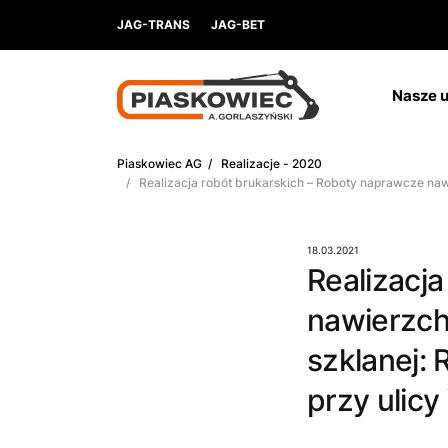
JAG-TRANS
JAG-BET
Nasze u
Piaskowiec AG
/
Realizacje - 2020
/ Realizacja robót brukarskich – Roboty naprawcze nawie
18.03.2021
Realizacj
nawierzch
szklanej: 
przy ulicy