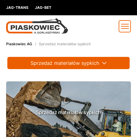
JAG-TRANS
JAG-BET
Piaskowiec AG
/ Sprzedaż materiałów sypkich
Sprzedaż materiałów sypkich
Roboty ziemne
Roboty drogowe
Usługi brukarskie
Sprzedaż materiałów sypkich
Transport
Rozbiórki / Wyburzenia
Wynajem maszyn budowlanych