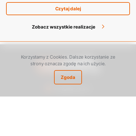
Czytaj dalej
Zobacz wszystkie realizacje
Korzystamy z Cookies. Dalsze korzystanie ze
strony oznacza zgodę na ich użycie.
Zgoda
biuro@jag-trans.pl
ul. Przemysłowa 48, 64-920 Piła
(67) 213 54 40